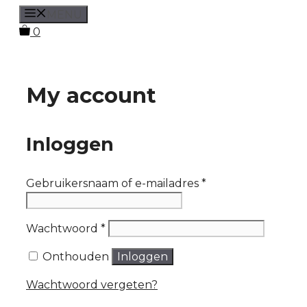
Spring
MENU
naar
0
de
inhoud
My account
Inloggen
Vereist
Gebruikersnaam of e-mailadres
*
Vereist
Wachtwoord
*
Onthouden
Inloggen
Wachtwoord vergeten?